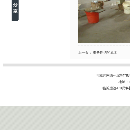
上一页：
准备刨切的原木
同城约网络--山东
4*
地址：
临沂远达
4*8尺
科